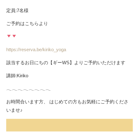
定員:7名様 ⁡
ご予約はこちらより
https://reserva.be/kiriko_yoga
該当するお日にちの【ギーWS】よりご予約いただけます
講師:Kiriko ⁡ ⁡
𓂃𓂃𓂃𓂃𓂃𓂃𓂃𓂃 ⁡ ⁡ ⁡
お時間合います方、 はじめての方もお気軽にご予約くださ
いませ♪