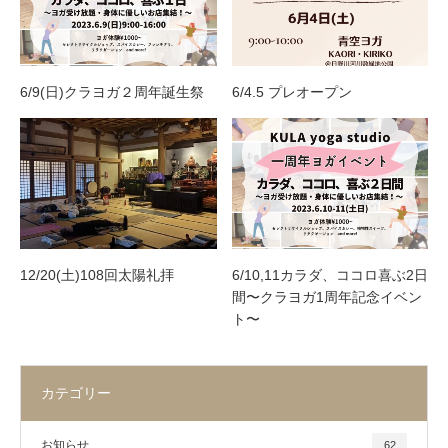
6/9(日)クラヨガ２周年誕生祭
6/4.5 プレオープン
12/20(土)108回太陽礼拝
6/10,11カラダ、ココロ喜ぶ2日
間〜クラヨガ1周年記念イベン
ト〜
カテゴリー
お知らせ
62