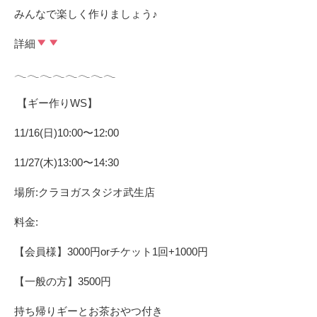
みんなで楽しく作りましょう♪ ⁡
詳細
𓂃𓂃𓂃𓂃𓂃𓂃𓂃𓂃
⁡ 【ギー作りWS】 ⁡
11/16(日)10:00〜12:00
11/27(木)13:00〜14:30
場所:クラヨガスタジオ武生店
料金:
【会員様】3000円orチケット1回+1000円
【一般の方】3500円
持ち帰りギーとお茶おやつ付き ⁡