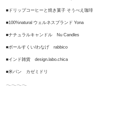
■ドリップコーヒーと焼き菓子 そうべえ珈琲
■100%natural ウェルネスブランド Yona
■ナチュラルキャンドル Nu Candles
■ボールすくい/わなげ rabbico
■インド雑貨 design.labo.chica
■米パン カゼミドリ
𓂃𓂃𓂃𓂃 ⁡